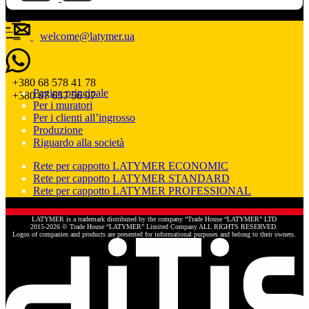
welcome@latymer.ua
+380 68 578 41 78
Pagina principale
+380 67 657 56 97
Per i muratori
Per i clienti all’ingrosso
Produzione
Riguardo alla società
Rete per cappotto LATYMER ECONOMIC
Rete per cappotto LATYMER STANDARD
Rete per cappotto LATYMER PROFESSIONAL
LATYMER is a trademark distributed by the company “Trade House “LATYMER” LTD
2015-2026 © Trade House “LATYMER” Limited Company ALL RIGHTS RESERVED.
Logos of companies and products are presented for informational purposes and belong to their owners.