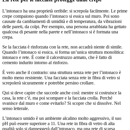
L’intonaco ha una proprietà orribile: si screpola facilmente. Le prime
crepe compaiono quando l’intonaco si essica sul muro. Poi sono
causate da cambiamenti di umidità e di temperatura, da vibrazioni
delle pareti, da colpi. Per esempio, una persona arrabbiata ha gettato
qualcosa di pesante nella parete e nell’intonaco si è formata una
crepa.
Se la facciata è rinforzata con la rete, non accadrà niente di simile.
Quando l’intonaco si essica, si forma un’unica struttura monolitica:
intonaco e rete. È come il calcestruzzo armato, che è fatto di
cemento indurito intorno al rinforzo.
È vero anche il contrario: una struttura senza rete per l’intonaco è
molto meno resistente. Una facciata senza rete in fibra di vetro si
screpolerà sicuramente e potrebbe persino crollare.
Qui si deve capire che succede anche così: mentre si costruisce la
casa, la rete c’è, ma poi scompare e la facciata crolla. Perché
svanisce dal muro e come evitarlo? Si scopre che si dissolve. Nel
senso letterale.
L’intonaco umido è un ambiente alcalino molto aggressivo, il suo
pH può essere superiore a 11. Una rete in fibra di vetro di alta
qualità solo si danneggerà dall’intonaco, ma una rete di scarsa