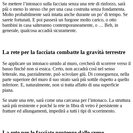
Se mettere l’intonaco sulla facciata senza una rete di rinforzo, sarà
più o meno lo stesso che per una casa costruita senza fondamenta.
Molto probabilmente sarà intatta anche durante un po’ di tempo. Se
sarete fortunati. E poi passerà un furgone molto carico, o otto
bambini in casa salteranno contemporaneamente, o … Beh, in
generale, qualcosa accadrà sicuramente.
La rete per la facciata combatte la gravità terrestre
Se applicare un intonaco umido al muro, cercherà di scorrere verso il
basso finché non si essica. Certo, non accadrà così nel senso
letterale, ma, parzialmente, può scivolare giù. Di conseguenza, nella
parte superiore del muro il suo strato sarà più sottile rispetto a quello
inferiore. E, naturalmente, non si tratta affatto di una superficie
piana.
Se usate una rete, sarà come una carcassa per l’intonaco. La struttura
sarà più resistente e poiché la rete in fibra di vetro è persistente a
fratture ed allungamenti, impedirà a tutti i tipi di scorrimento.
La rete per le facciate protegge dalle crepe