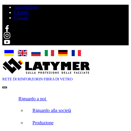
Assortimento
Libretto
Contatti
Search
RETE DI RINFORZO
RIN FIBRA DI VETRO
Riguardo a noi
Riguardo alla società
Produzione