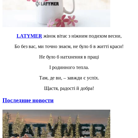
LATYMER
жінок вітає з ніжним подихом весни,
Бо без вас, ми точно знаєм, не було б в житті краси!
Не було б натхнення в праці
І родинного тепла.
Там, де ви, – завжди є успіх.
Щастя, радості й добра!
Последние новости