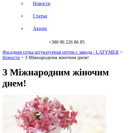
Новости
Статьи
Акции
+380 96 226 86 85
Фасадная сетка штукатурная оптом с завода - LATYMER
>
Новости
>
З Міжнародним жіночим днем!
З Міжнародним жіночим
днем!