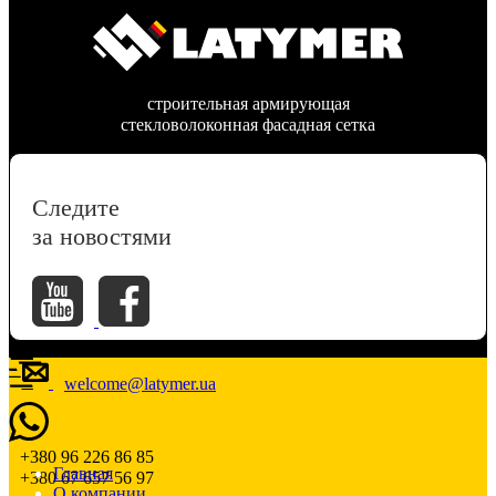
строительная армирующая
стекловолоконная фасадная сетка
Следите
за новостями
welcome@latymer.ua
+380 96 226 86 85
Главная
+380 67 657 56 97
О компании