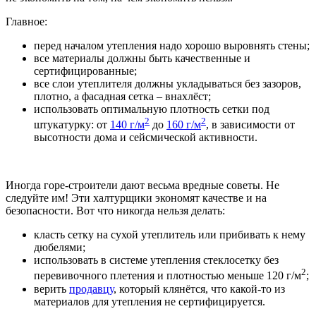
Главное:
перед началом утепления надо хорошо выровнять стены;
все материалы должны быть качественные и
сертифицированные;
все слои утеплителя должны укладываться без зазоров,
плотно, а фасадная сетка – внахлёст;
использовать оптимальную плотность сетки под
2
2
штукатурку: от
140 г/м
до
160 г/м
, в зависимости от
высотности дома и сейсмической активности.
Иногда горе-строители дают весьма вредные советы. Не
следуйте им! Эти халтурщики экономят качестве и на
безопасности. Вот что никогда нельзя делать:
класть сетку на сухой утеплитель или прибивать к нему
дюбелями;
использовать в системе утепления стеклосетку без
2
перевивочного плетения и плотностью меньше 120 г/м
;
верить
продавцу
, который клянётся, что какой-то из
материалов для утепления не сертифицируется.