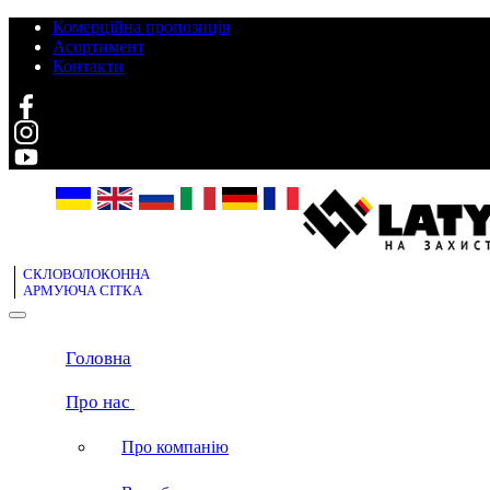
Комерційна пропозиція
Асортимент
Контакти
Search
СКЛОВОЛОКОННА
АРМУЮЧА СІТКА
Головна
Про нас
Про компанію