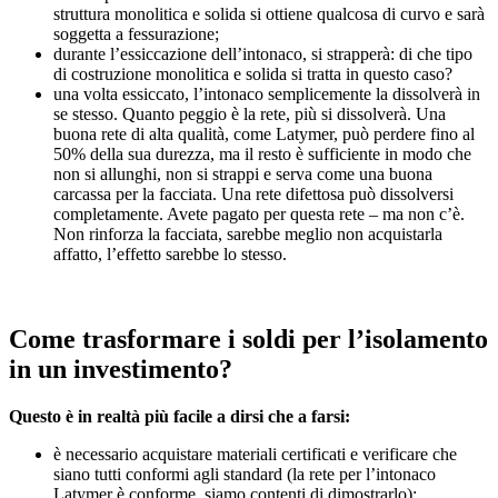
struttura monolitica e solida si ottiene qualcosa di curvo e sarà
soggetta a fessurazione;
durante l’essiccazione dell’intonaco, si strapperà: di che tipo
di costruzione monolitica e solida si tratta in questo caso?
una volta essiccato, l’intonaco semplicemente la dissolverà in
se stesso. Quanto peggio è la rete, più si dissolverà. Una
buona rete di alta qualità, come Latymer, può perdere fino al
50% della sua durezza, ma il resto è sufficiente in modo che
non si allunghi, non si strappi e serva come una buona
carcassa per la facciata. Una rete difettosa può dissolversi
completamente. Avete pagato per questa rete – ma non c’è.
Non rinforza la facciata, sarebbe meglio non acquistarla
affatto, l’effetto sarebbe lo stesso.
Come trasformare i soldi per l’isolamento
in un investimento?
Questo è in realtà più facile a dirsi che a farsi:
è necessario acquistare materiali certificati e verificare che
siano tutti conformi agli standard (la rete per l’intonaco
Latymer è conforme, siamo contenti di dimostrarlo);