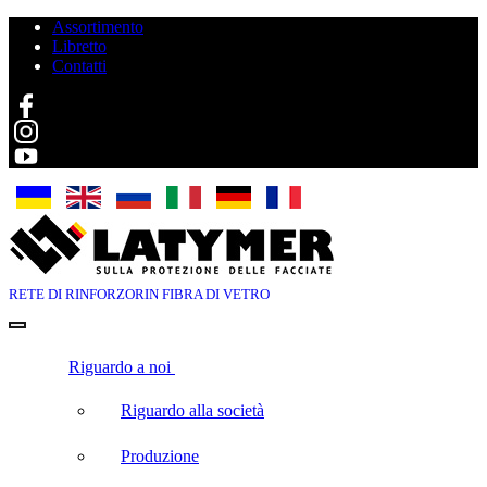
Assortimento
Libretto
Contatti
Search
RETE DI RINFORZO
RIN FIBRA DI VETRO
Riguardo a noi
Riguardo alla società
Produzione