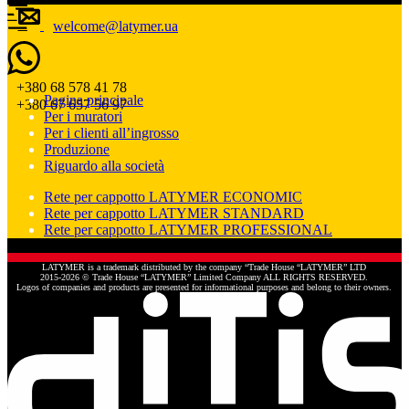
welcome@latymer.ua
+380 68 578 41 78
Pagina principale
+380 67 657 56 97
Per i muratori
Per i clienti all’ingrosso
Produzione
Riguardo alla società
Rete per cappotto LATYMER ECONOMIC
Rete per cappotto LATYMER STANDARD
Rete per cappotto LATYMER PROFESSIONAL
LATYMER is a trademark distributed by the company “Trade House “LATYMER” LTD
2015-2026 © Trade House “LATYMER” Limited Company ALL RIGHTS RESERVED.
Logos of companies and products are presented for informational purposes and belong to their owners.