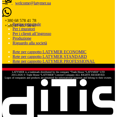
welcome@latymer.ua
+380 68 578 41 78
Pagina principale
+380 67 657 56 97
Per i muratori
Per i clienti all’ingrosso
Produzione
Riguardo alla società
Rete per cappotto LATYMER ECONOMIC
Rete per cappotto LATYMER STANDARD
Rete per cappotto LATYMER PROFESSIONAL
LATYMER is a trademark distributed by the company “Trade House “LATYMER” LTD
2015-2026 © Trade House “LATYMER” Limited Company ALL RIGHTS RESERVED.
Logos of companies and products are presented for informational purposes and belong to their owners.