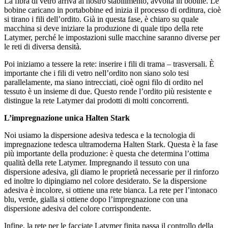
La fibra di vetro arriva al nostro stabilimento, avvolta in bobine. Le
bobine caricano in portabobine ed inizia il processo di orditura, cioè
si tirano i fili dell’ordito. Già in questa fase, è chiaro su quale
macchina si deve iniziare la produzione di quale tipo della rete
Latymer, perché le impostazioni sulle macchine saranno diverse per
le reti di diversa densità.
Poi iniziamo a tessere la rete: inserire i fili di trama – trasversali. È
importante che i fili di vetro nell’ordito non siano solo tesi
parallelamente, ma siano intrecciati, cioè ogni filo di ordito nel
tessuto è un insieme di due. Questo rende l’ordito più resistente e
distingue la rete Latymer dai prodotti di molti concorrenti.
L’impregnazione unica Halten Stark
Noi usiamo la dispersione adesiva tedesca e la tecnologia di
impregnazione tedesca ultramoderna Halten Stark. Questa è la fase
più importante della produzione: è questa che determina l’ottima
qualità della rete Latymer. Impregnando il tessuto con una
dispersione adesiva, gli diamo le proprietà necessarie per il rinforzo
ed inoltre lo dipingiamo nel colore desiderato. Se la dispersione
adesiva è incolore, si ottiene una rete bianca. La rete per l’intonaco
blu, verde, gialla si ottiene dopo l’impregnazione con una
dispersione adesiva del colore corrispondente.
Infine, la rete per le facciate Latymer finita passa il controllo della