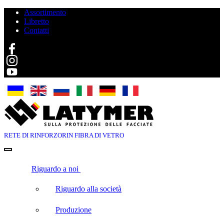
Assortimento
Libretto
Contatti
Search
RETE DI RINFORZO
RIN FIBRA DI VETRO
Riguardo a noi
Riguardo alla società
Produzione