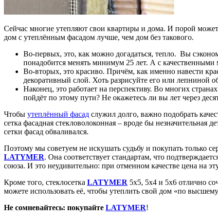
Сейчас многие утепляют свои квартиры и дома. И порой может п
дом с утеплённым фасадом лучше, чем дом без такового.
Во-первых, это, как можно догадаться, тепло. Вы сэкон
понадобится менять минимум 25 лет. А с качественными 
Во-вторых, это красиво. Причём, как именно навести красо
декоративный слой. Хоть разрисуйте его или лепниной о
Наконец, это работает на перспективу. Во многих странах
пойдёт по этому пути? Не окажетесь ли вы лет через дес
Чтобы
утеплённый фасад
служил долго, важно подобрать каче
сетка фасадная стекловолоконная – вроде бы незначительная де
сетки фасад обваливался.
Поэтому мы советуем не искушать судьбу и покупать только се
LATYMER
. Она соответствует стандартам, что подтверждае
союза. И это неудивительно: при отменном качестве цена на эт
Кроме того, стеклосетка
LATYMER
5х5, 5х4 и 5х6 отлично с
можете использовать её, чтобы утеплить свой дом «по высшему
Не сомневайтесь: покупайте
LATYMER
!