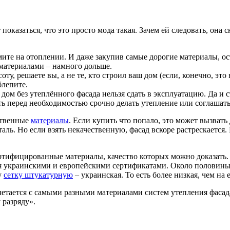
оказаться, что это просто мода такая. Зачем ей следовать, она
омите на отоплении. И даже закупив самые дорогие материалы, о
материалами – намного дольше.
ту, решаете вы, а не те, кто строил ваш дом (если, конечно, это
блепите.
 дом без утеплённого фасада нельзя сдать в эксплуатацию. Да и
ять перед необходимостью срочно делать утепление или соглашать
ственные
материалы
. Если купить что попало, это может вызвать
таль. Но если взять некачественную, фасад вскоре растрескается
ртифицированные материалы, качество которых можно доказать. 
тся украинскими и европейскими сертификатами. Около половин
у
сетку штукатурную
– украинская. То есть более низкая, чем на
очетается с самыми разными материалами систем утепления фаса
 разряду».