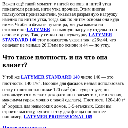
Важен ещё такой момент: у нитей основы и нитей утка
показатели разные, нити утка прочнее. Этим иногда
пользуются производители, указывая разрывную нагрузку
именно по нитям утка, тогда как по нитям основы она куда
ниже. Чтобы избежать путаницы, мы указываем на
стеклосетке
LATYMER
разрывную нагрузку отдельно по
основе и утку. Так, у сетки под штукатурку
LATYMER
STANDARD 140
этот показатель указан так: ≥26/≥44, что
означает не меньше 26 Н/мм по основе и 44 — по утку.
Что такое плотность и на что она
влияет?
У той же
LATYMER STANDARD 140
число 140 — это
2
плотность: 140 г/м
. Вообще для фасадов нельзя использовать
2
сетку с плотностью ниже 120 г/м
(она существует, но
используется в мелких декоративных элементах, не в стенах,
максимум гараж можно с такой сделать). Плотность 120-140 г/
2
м
хороша для невысоких домов, 3-5-этажных. Если вы
строите высотку, купите сетку для фасада поплотнее —
например,
LATYMER PROFESSIONAL 165
.
Последние статьи