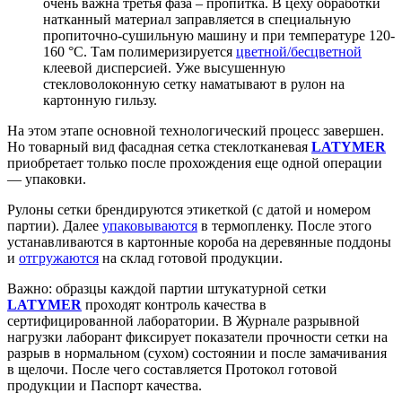
очень важна третья фаза – пропитка. В цеху обработки
натканный материал заправляется в специальную
пропиточно-сушильную машину и при температуре 120-
160 °C. Там полимеризируется
цветной/бесцветной
клеевой дисперсией. Уже высушенную
стекловолоконную сетку наматывают в рулон на
картонную гильзу.
На этом этапе основной технологический процесс завершен.
Но товарный вид фасадная сетка стеклотканевая
LATYMER
приобретает только после прохождения еще одной операции
— упаковки.
Рулоны сетки брендируются этикеткой (с датой и номером
партии). Далее
упаковываются
в термопленку. После этого
устанавливаются в картонные короба на деревянные поддоны
и
отгружаются
на склад готовой продукции.
Важно: образцы каждой партии штукатурной сетки
LATYMER
проходят контроль качества в
сертифицированной лаборатории. В Журнале разрывной
нагрузки лаборант фиксирует показатели прочности сетки на
разрыв в нормальном (сухом) состоянии и после замачивания
в щелочи. После чего составляется Протокол готовой
продукции и Паспорт качества.