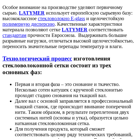
Особое внимание на производстве уделяют первичному
сырью.
LATYMER
использует европейскую сырьевую базу:
высококлассное
стекловолокно Е-glass
и щелочестойкую
полимерную дисперсию
. Качественные характеристики
материала позволяют сетке
LATYMER
соответствовать
стандартам
прочности Евросоюза. Выдерживать большие
разрывные нагрузки, отличаться высокой щелочестойкостью,
переносить значительные перепады температур и влаги.
Технологический процесс
изготовления
стекловолоконной сетки состоит из трех
основных фаз:
Первая и вторая фаза – это снование и ткачество.
Несколько сотен катушек с крученой стеклонитью
проходят стадию снования на ткацкий вал.
Далее вал с основой заправляется в профессиональный
ткацкий станок, где происходит ввивание поперечной
нити. Таким образом, в результате переплетения двух
системных нитей (основы и утка), образуется цельно
натканная стекловолоконная сетка.
Для получения продукта, который сможет
соответствовать целому ряду технических требований,