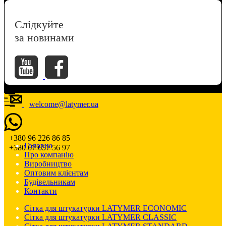
Слідкуйте
за новинами
welcome@latymer.ua
+380 96 226 86 85
Головна
+380 67 657 56 97
Про компанію
Виробництво
Оптовим клієнтам
Будівельникам
Контакти
Сітка для штукатурки LATYMER ECONOMIC
Сітка для штукатурки LATYMER CLASSIC