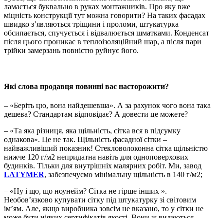
ламається буквально в руках монтажників. Про яку вже
міцність конструкції тут можна говорити? На таких фасадах
швидко з’являються тріщини і проломи, штукатурка
обсипається, спучується і відвалюється шматками. Конденсат
після цього проникає в теплоізоляційний шар, а після пари
трійки замерзань повністю руйнує його.
Які слова продавця повинні вас насторожити?
– «Беріть цю, вона найдешевша». А за рахунок чого вона така
дешева? Стандартам відповідає? А довести це можете?
– «Та яка різниця, яка щільність, сітка вся в підсумку
однакова». Це не так. Щільність фасадної сітки –
найважливіший показник! Стекловолоконна сітка щільністю
нижче 120 г/м2 непридатна навіть для одноповерхових
будинків. Тільки для внутрішніх малярних робіт. Ми, завод
LATYMER
, забезпечуємо мінімальну щільність в 140 г/м2;
– «Ну і що, що ноунейм? Сітка не гірше інших ».
Необов’язково купувати сітку під штукатурку зі світовим
ім’ям. Але, якщо виробника зовсім не вказано, то у сітки не
може бути ніяких сертифікатів якості. Вони ж видаються