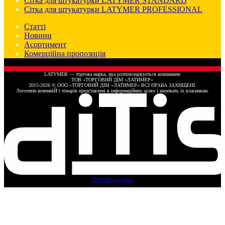
Сітка для штукатурки LATYMER STANDARD
Сітка для штукатурки LATYMER PROFESSIONAL
Статті
Новини
Асортимент
Комерційна пропозиція
LATYMER — торгова марка, яка розповсюджується компаниею
ТОВ «ТОРГОВИЙ ДІМ «ЛАТИМЕР»
2015-2026 © ООО «ТОРГОВИЙ ДІМ «ЛАТИМЕР» ВСІ ПРАВА ЗАХИЩЕНІ.
Логотипи компаніЙ і товарів представлені в інформаційних цілях і належать їх власникам.
IT&WEB розробки