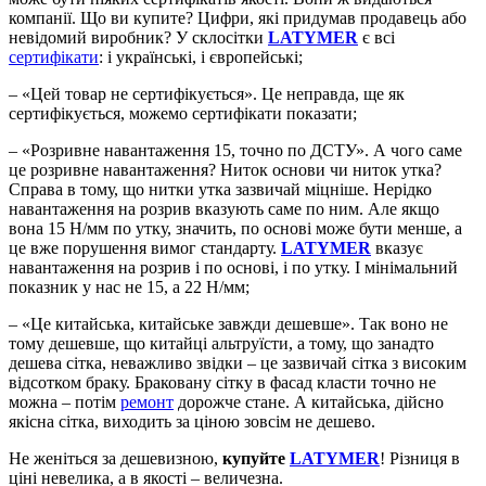
компанії. Що ви купите? Цифри, які придумав продавець або
невідомий виробник? У склосітки
LATYMER
є всі
сертифікати
: і українські, і європейські;
– «Цей товар не сертифікується». Це неправда, ще як
сертифікується, можемо сертифікати показати;
– «Розривне навантаження 15, точно по ДСТУ». А чого саме
це розривне навантаження? Ниток основи чи ниток утка?
Справа в тому, що нитки утка зазвичай міцніше. Нерідко
навантаження на розрив вказують саме по ним. Але якщо
вона 15 Н/мм по утку, значить, по основі може бути менше, а
це вже порушення вимог стандарту.
LATYMER
вказує
навантаження на розрив і по основі, і по утку. І мінімальний
показник у нас не 15, а 22 Н/мм;
– «Це китайська, китайське завжди дешевше». Так воно не
тому дешевше, що китайці альтруїсти, а тому, що занадто
дешева сітка, неважливо звідки – це зазвичай сітка з високим
відсотком браку. Браковану сітку в фасад класти точно не
можна – потім
ремонт
дорожче стане. А китайська, дійсно
якісна сітка, виходить за ціною зовсім не дешево.
Не женіться за дешевизною,
купуйте
LATYMER
! Різниця в
ціні невелика, а в якості – величезна.