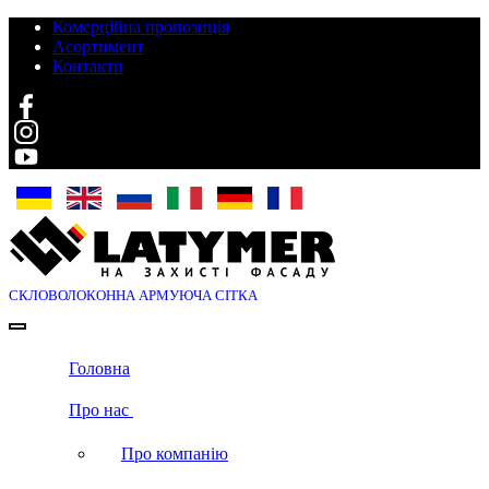
Комерційна пропозиція
Асортимент
Контакти
Search
СКЛОВОЛОКОННА
АРМУЮЧА СІТКА
Головна
Про нас
Про компанію