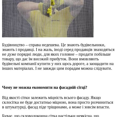
Будівництво – справа недешева. Це знають будівельники,
знають і продавці. І на жаль, іноді серед продавців знаходяться
не дуже порядні люди, для яких головне – продати побільше
товару, що дає їм високий прибуток. Вони вмовляють
будівельні компанії купити у них щось дороге, а заощадити на
інших матеріалах. І не завжди цим порадам можна слідувати.
Чому не можна економити на фасадній сітці?
Від якості сітки залежить міцність всього фасаду. Якщо
склосітка не буде достатньо міцною, вона просто розчиниться
в штукатурці, фасад піде тріщинами, а може і зовсім впасти.
Буває, що скловолоконна сітка настільки неякісна, що