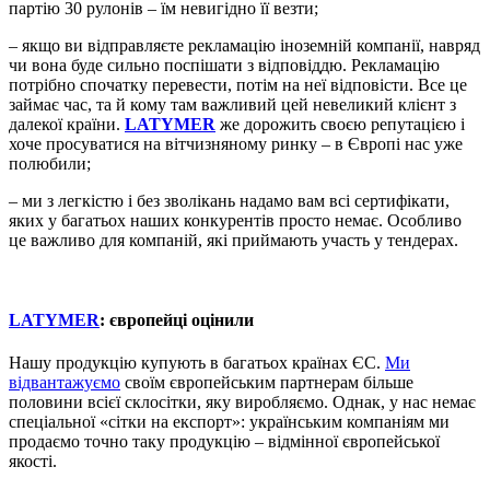
партію 30 рулонів – їм невигідно її везти;
– якщо ви відправляєте рекламацію іноземній компанії, навряд
чи вона буде сильно поспішати з відповіддю. Рекламацію
потрібно спочатку перевести, потім на неї відповісти. Все це
займає час, та й кому там важливий цей невеликий клієнт з
далекої країни.
LATYMER
же дорожить своєю репутацією і
хоче просуватися на вітчизняному ринку – в Європі нас уже
полюбили;
– ми з легкістю і без зволікань надамо вам всі сертифікати,
яких у багатьох наших конкурентів просто немає. Особливо
це важливо для компаній, які приймають участь у тендерах.
LATYMER
: європейці оцінили
Нашу продукцію купують в багатьох країнах ЄС.
Ми
відвантажуємо
своїм європейським партнерам більше
половини всієї склосітки, яку виробляємо. Однак, у нас немає
спеціальної «сітки на експорт»: українським компаніям ми
продаємо точно таку продукцію – відмінної європейської
якості.