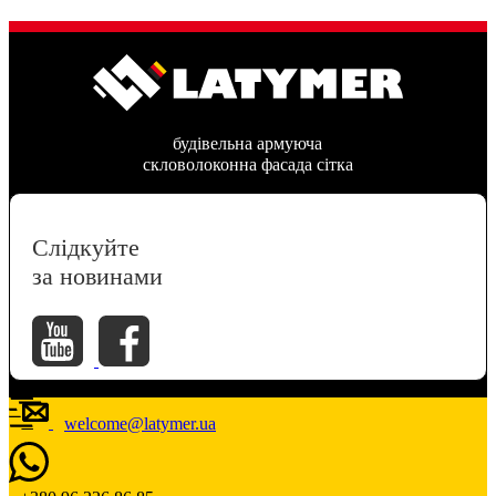
будівельна армуюча
скловолоконна фасада сітка
Слідкуйте
за новинами
welcome@latymer.ua