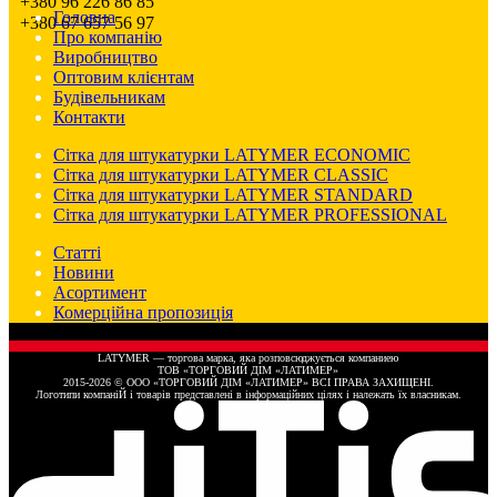
+380 96 226 86 85
Головна
+380 67 657 56 97
Про компанію
Виробництво
Оптовим клієнтам
Будівельникам
Контакти
Сітка для штукатурки LATYMER ECONOMIC
Сітка для штукатурки LATYMER CLASSIC
Сітка для штукатурки LATYMER STANDARD
Сітка для штукатурки LATYMER PROFESSIONAL
Статті
Новини
Асортимент
Комерційна пропозиція
LATYMER — торгова марка, яка розповсюджується компаниею
ТОВ «ТОРГОВИЙ ДІМ «ЛАТИМЕР»
2015-2026 © ООО «ТОРГОВИЙ ДІМ «ЛАТИМЕР» ВСІ ПРАВА ЗАХИЩЕНІ.
Логотипи компаніЙ і товарів представлені в інформаційних цілях і належать їх власникам.