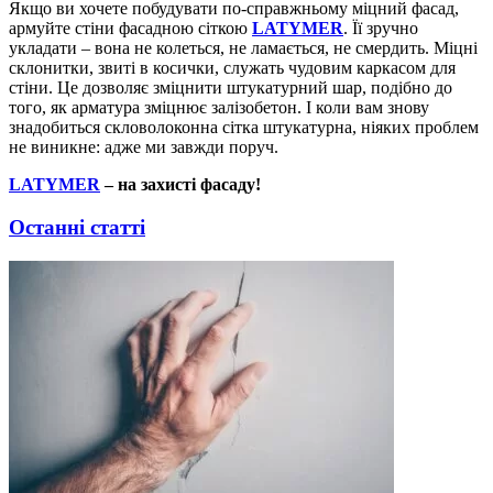
Якщо ви хочете побудувати по-справжньому міцний фасад,
армуйте стіни фасадною сіткою
LATYMER
. Її зручно
укладати – вона не колеться, не ламається, не смердить. Міцні
склонитки, звиті в косички, служать чудовим каркасом для
стіни. Це дозволяє зміцнити штукатурний шар, подібно до
того, як арматура зміцнює залізобетон. І коли вам знову
знадобиться скловолоконна сітка штукатурна, ніяких проблем
не виникне: адже ми завжди поруч.
LATYMER
– на захисті фасаду!
Останні статті