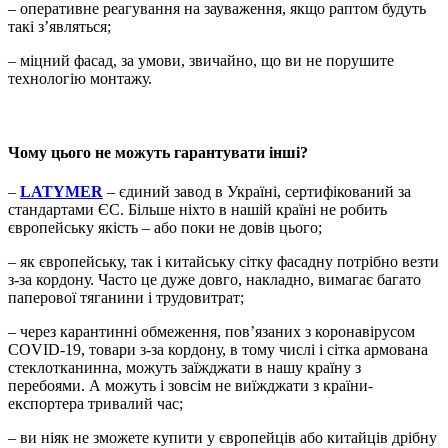
– оперативне реагування на зауваження, якщо раптом будуть
такі з’являться;
– міцний фасад, за умови, звичайно, що ви не порушите
технологію монтажу.
Чому цього не можуть гарантувати інші?
–
LATYMER
– єдиний завод в Україні, сертифікований за
стандартами ЄС. Більше ніхто в нашій країні не робить
європейську якість – або поки не довів цього;
– як європейську, так і китайську сітку фасадну потрібно везти
з-за кордону. Часто це дуже довго, накладно, вимагає багато
паперової тяганини і трудовитрат;
– через карантинні обмеження, пов’язаних з коронавірусом
COVID-19, товари з-за кордону, в тому числі і сітка армована
стеклотканинна, можуть заїжджати в нашу країну з
перебоями. А можуть і зовсім не виїжджати з країни-
експортера тривалий час;
– ви ніяк не зможете купити у європейців або китайців дрібну