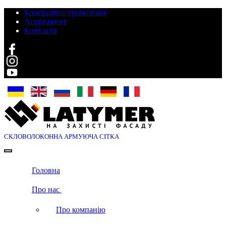
Комерційна пропозиція
Асортимент
Контакти
Search
СКЛОВОЛОКОННА
АРМУЮЧА СІТКА
Головна
Про нас
Про компанію